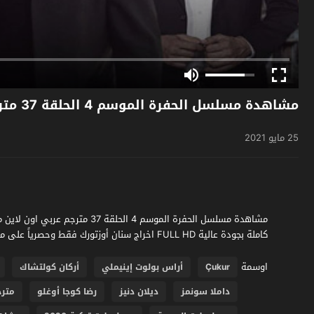
مشاهدة مسلسل الحفرة الموسم 4 الحلقة 37 مترجم
25 مايو 2021
كاملة بجودة عالية FULL HD اخراج سنان أوزتورك فقط وحصرياً على موقع فشار الجديد
اوسمة
Çukur
أراس بولوت إينيملي
أركان كولتشاك
داملا سونمز
ديلان دنيز
رضا كوجا أوغلو
مترج