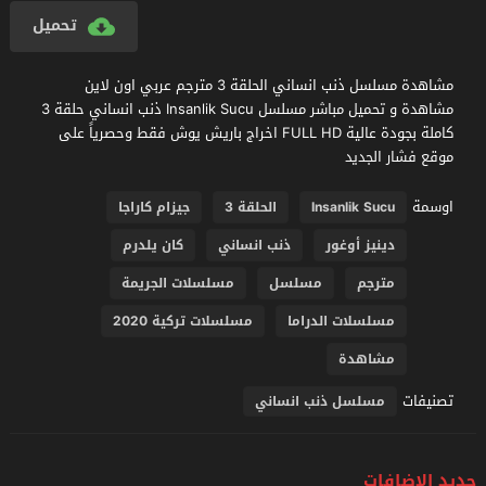
تحميل
مشاهدة مسلسل ذنب انساني الحلقة 3 مترجم عربي اون لاين
مشاهدة و تحميل مباشر مسلسل Insanlik Sucu ذنب انساني حلقة 3
كاملة بجودة عالية FULL HD اخراج باريش يوش فقط وحصرياً على
موقع فشار الجديد
اوسمة
Insanlik Sucu
الحلقة 3
جيزام كاراجا
دينيز أوغور
ذنب انساني
كان يلدرم
مترجم
مسلسل
مسلسلات الجريمة
مسلسلات الدراما
مسلسلات تركية 2020
مشاهدة
تصنيفات
مسلسل ذنب انساني
جديد الإضافات