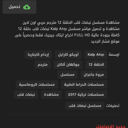
تحميل
مشاهدة مسلسل نبضات قلب الحلقة 12 مترجم عربي اون لاين
مشاهدة و تحميل مباشر مسلسل Kalp Atışı نبضات قلب حلقة 12
كاملة بجودة عالية FULL HD اخراج ايتاك جيجيك فقط وحصرياً على
موقع فشار الجديد
اوسمة
Kalp Atışı
أويكو كارايل
إردام كاينارجا
الحلقة 12
جوكهان ألكان
مترجم
مروة جاغران
مسلسل
مسلسلات الدراما الطبية
مسلسلات الرومانسية
مسلسلات تركية 2017
مشاهدة
نبضات قلب
تصنيفات
مسلسل نبضات قلب
جديد الإضافات