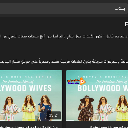
Fabulous Live حياة رائعة لزوجات بوليوود مترجم كامل : تدور الأحداث حول مزاح والترابط بين أربع سيدا
33:21
مشاهدة برنامج Fabulous Lives of
مشاهدة برنامج ulous Lives of