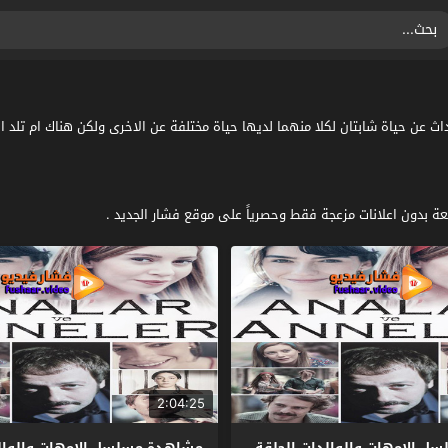
Analar ve Anneler مترجم كامل : تدور الاحداث عن حياة شابتان لكلا منهما لديها حياة مختلفة عن الا
ة بدون اعلانات مزعجة فقط وحصرياً على موقع فشار الجديد .
2:04:25
 الامهات والوالدات الحلقة
مشاهدة مسلسل الامهات والوالد