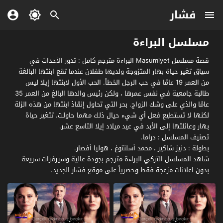
فشار
مسلسل البراءة
قصة مسلسل Masumiyet البراءة مترجم كامل : تدور الأحداث في
سياق تغير حياة بهار المتزوجة ولديها طفلان عندما تقع ابنتها البالغة
من العمر 19 عامًا في حب الرجل الخطأ. الحب الأول لابنتها إيلا ليس
طالبة جامعية في نفس عمرها ، ولكن رئيس والدها البالغ من العمر 35
عامًا والذي على وشك الزواج. بحر التي تحاول إنقاذ ابنتها من هذه الزلة
لكنها لا تستطيع فعل أي شيء حيال ذلك مهما حاولت. تتغير حياة
بهار وعائلتها إلى الأبد في عيد ميلاد إيلا التاسع عشر.
تصنيف المسلسل : دراما.
بطولة : دنيز شاكير ، محمد أسلنتوغ ، هوليا أفصار.
شاهد المسلسل التركي البراءة مترجم بجودة عالية وسيرفرات سريعة
بدون اعلانات مزعجة فقط وحصرياً على موقع فشار الجديد.