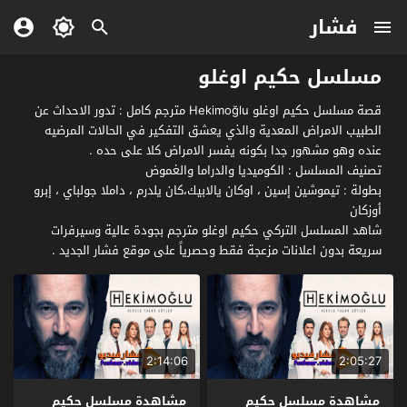
فشار
مسلسل حكيم اوغلو
قصة مسلسل حكيم اوغلو Hekimoğlu مترجم كامل : تدور الاحداث عن
الطبيب الامراض المعدية والذي يعشق التفكير في الحالات المرضيه
عنده وهو مشهور جدا بكونه يفسر الامراض كلا على حده .
تصنيف المسلسل : الكوميديا والدراما والغموض
بطولة : تيموشين إسين ، اوكان يالابيك،كان يلدرم ، داملا جولباي ، إبرو
أوزكان
شاهد المسلسل التركي حكيم اوغلو مترجم بجودة عالية وسيرفرات
سريعة بدون اعلانات مزعجة فقط وحصرياً على موقع فشار الجديد .
2:14:06
2:05:27
مشاهدة مسلسل حكيم
مشاهدة مسلسل حكيم