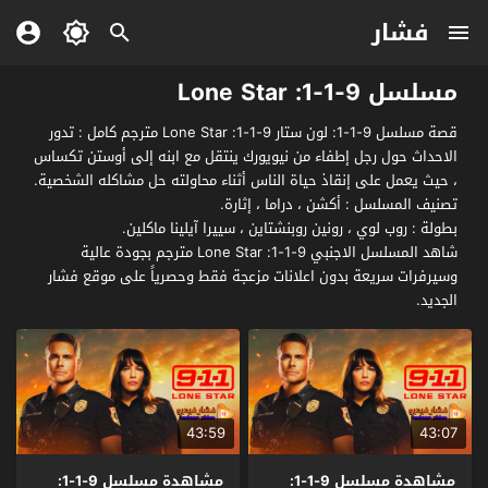
فشار
مسلسل 9-1-1: Lone Star
قصة مسلسل 9-1-1: لون ستار 9-1-1: Lone Star مترجم كامل : تدور
الاحداث حول رجل إطفاء من نيويورك ينتقل مع ابنه إلى أوستن تكساس
، حيث يعمل على إنقاذ حياة الناس أثناء محاولته حل مشاكله الشخصية.
تصنيف المسلسل : أكشن ، دراما ، إثارة.
بطولة : روب لوي ، رونين روبنشتاين ، سييرا آيلينا ماكلين.
شاهد المسلسل الاجنبي 9-1-1: Lone Star مترجم بجودة عالية
وسيرفرات سريعة بدون اعلانات مزعجة فقط وحصرياً على موقع فشار
الجديد.
43:59
43:07
مشاهدة مسلسل 9-1-1:
مشاهدة مسلسل 9-1-1: