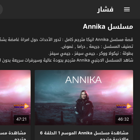
فشار
مسلسل Annika
قصة مسلسل Annika انيكا مترجم كامل : تدور الأحداث حول امراة غامضة بشكل كبير وجادة في عملها تدعى أنيكا ستراندهيد حيث ترأس وحدة جرائم القتل التي تحقق في الجرائم في عمليات القتل التي تتم بشكل وحشي .
تصنيف المسلسل : جريمة , دراما , غموض.
بطولة : نيكولا ووكر ، جيمي سيفز ، جيمي سيفز.
شاهد المسلسل الاجنبي Annika مترجم بجودة عالية وسيرفرات سريعة بدون اعلانات مزعجة فقط وحصرياً على موقع فشار الجديد.
47:21
46:32
مشاهدة مسلسل Annika الموسم 1 الحلقة 6
والاخيرة مترجم
مترجم