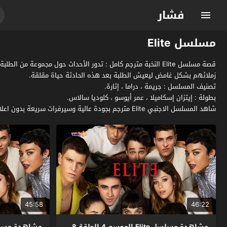
فشار
مسلسل Elite
قصة مسلسل Elite النخبة مترجم كامل : تدور الأحداث حول مجموع
زملائهم بشكل غامض ليعيش الطلبة بعد هذه الحادثة حياة مقلقة.
تصنيف المسلسل : جريمة ، دراما ، إثارة.
بطولة : إيتزان إسكاميلا ، عمر أيوسو ، كلوديا سالاس.
شاهد المسلسل الاجنبي Elite مترجم بجودة عالية وسيرفرات سريعة بدون اعلانات مزعجة فقط وحصرياً على موقع فشار الجديد.
45:58
46:22
مشاهدة مسلسل Elite الموسم 4 الحلقة 8