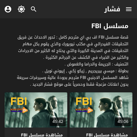
فشار
مسلسل FBI
قصة مسلسل FBI اف بي اي مترجم كامل : تدور الاحداث عن فريق
التحقيقات الفيدرالي في مكتب نيويورك والذي يقوم بكل مهام
التحقيقات في المدينة الكبيرة والتي يحتاج له الكثير من الاجراءات
والكثير من الخبراء في الكشف عن الجرائم الكثيرة .
التصنيف : الجريمة والدراما والغموض .
بطولة : ميسي بيريجريم , زيكو زكي , إيبوني نويل .
شاهد المسلسل الاجنبي FBI مترجم بجودة عالية وسيرفرات سريعة
بدون اعلانات مزعجة فقط وحصرياً على موقع فشار الجديد .
45:42
45:06
مشاهدة مسلسل FBI
مشاهدة مسلسل FBI