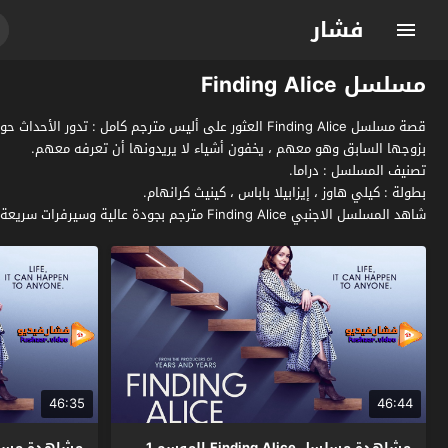
فشار
مسلسل Finding Alice
قصة مسلسل Finding Alice العثور على أليس مترجم كام
بزوجها السابق وهو معهم ، يخفون أشياء لا يريدونها أن تعرفه معهم.
تصنيف المسلسل : دراما.
بطولة : كيلي هاوز ، إيزابيلا باباس ، كينيث كرانهام.
شاهد المسلسل الاجنبي Finding Alice مترجم بجودة عالية وسيرفرات سريعة بدون اعلانات مزعجة فقط وحصرياً على موقع فشار الجديد.
46:35
46:44
مشاهدة مسلسل Finding Alice الموسم 1