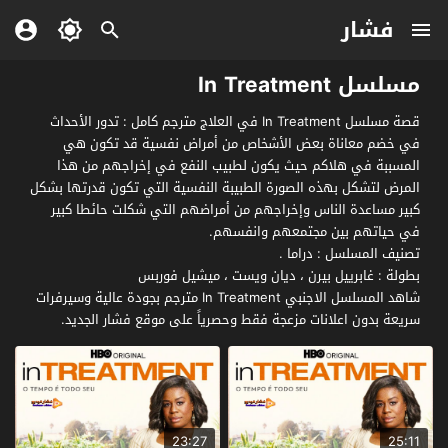
فشار
مسلسل In Treatment
قصة مسلسل In Treatment في العلاج مترجم كامل : تدور الأحداث
في خضم معاناة بعض الأشخاص من أمراض نفسية قد تكون هي
المسببة في هلاكم حيث يكون لطبيب النفع في إخراجهم من هذا
المرض لتشكل بهذه الصورة الطبيبة النفسية التي تكون قدرتها بشكل
كبير مساعدة الناس وإخراجهم من أمراضهم التي شكلت حائطا كبير
في حياتهم بين مجتمعهم وانفسهم.
تصنيف المسلسل : دراما .
بطولة : غابرييل بيرن ، ديان ويست ، ميشيل فوربس
شاهد المسلسل الاجنبي In Treatment مترجم بجودة عالية وسيرفرات
سريعة بدون اعلانات مزعجة فقط وحصرياً على موقع فشار الجديد.
23:27
25:11