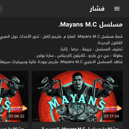
فشار
مسلسل Mayans M.C.
القانون الجديدة.
تصنيف المسلسل : جريمة ، دراما ، إثارة.
بطولة : جي دي باردو ، كلايتون كارديناس ، سارة بولجر.
شاهد المسلسل الاجنبي Mayans M.C. مترجم بجودة عالية وسيرفرات سريعة بدون اعلانات مزعجة فقط وحصرياً على موقع فشار الجديد.
01:06:32
01:17:34
مشاهدة مسلسل Mayans M.C. الموسم 3