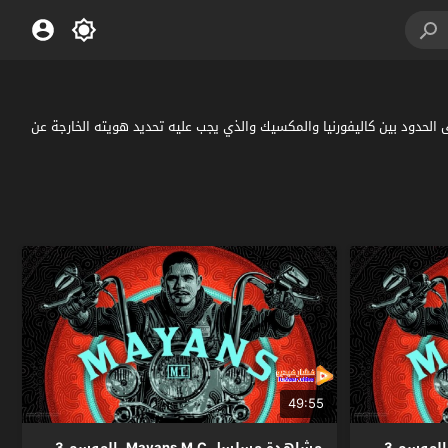
Mayans M.C. المايا م. مترجم كامل : تدور الأحداث حول الصبي الذهبي السابق الذي خرج حديثًا من السجن ، كاحتمال في ميثاق MC Mayan على الحدود بين كاليفورنيا والمكسيك والذي يجب عليه تحديد هويته الخارجة عن
49:55
مشاهدة مسلسل Mayans M.C. الموسم 3
مشاهدة مسلسل Mayans M.C. الموسم 3