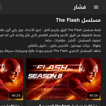
فشار
مسلسل The Flash
قصة مسلسل The Flash البرق مترجم كامل : تدور الأحداث 
صدمة الطفولة من البرق الأحمر والأصفر الغامض الذي قتل والدته الى انه اص
تصنيف المسلسل : أكشن ، مغامرات ، دراما.
بطولة : جرانت جوستين ، كانديس باتون ، دانييل باناباكير.
شاهد المسلسل الاجنبي The Flash مترجم بجودة عالية وسيرفرات سريعة بدون اعلانات مزعجة فقط وحصرياً على موقع فشار الجديد.
46:24
45:24
مشاهدة مسلسل The Flash الموسم 8