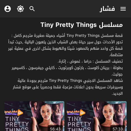
فشار
مسلسل Tiny Pretty Things
قصة مسلسل Tiny Pretty Things أشياء جميلة صغيرة مترجم كامل :
تدور الأحداث حول سير حياة بعض الشباب الذين يلعبون البالية ,حيث تبدأ
قصة كل واحد منهم بالصعود شيئا والهبوط بشكل اخرى في عملية غير
منتظمة.
تصنيف المسلسل : دراما ، غموض ، إثارة.
بطولة : برينان كلوست ، بارتون كوبرثويت ، كايلي جيفرسون ، كاسيمير
جوليت.
شاهد المسلسل الاجنبي Tiny Pretty Things مترجم بجودة عالية
وسيرفرات سريعة بدون اعلانات مزعجة فقط وحصرياً على موقع فشار
الجديد.
56:43
57:33