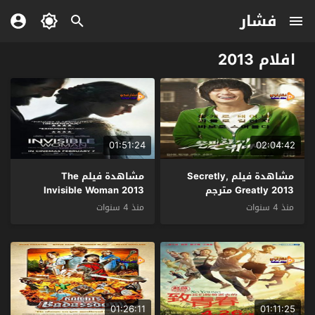
فشار
افلام 2013
01:51:24
02:04:42
مشاهدة فيلم Secretly,
مشاهدة فيلم The
Greatly 2013 مترجم
Invisible Woman 2013
مترجم
منذ 4 سنوات
منذ 4 سنوات
01:26:11
01:11:25