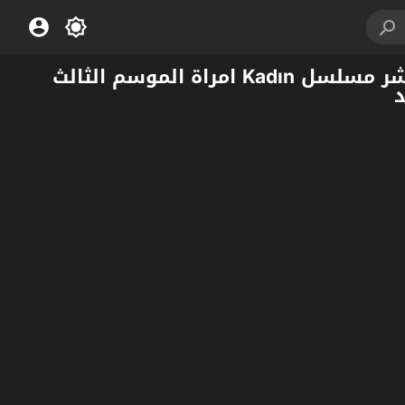
مشاهدة مسلسل امراة الموسم 3 الحلقة 11 مترجم عربي اون لاين مشاهدة وتحميل مباشر مسلسل Kadın امراة الموسم الثالث