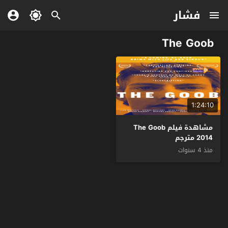
فشار
The Goob
1:24:10
مشاهدة فيلم The Goob
2014 مترجم
منذ 4 سنوات