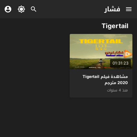
فشار
Tigertail
01:31:23
مشاهدة فيلم Tigertail
2020 مترجم
منذ 4 سنوات