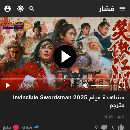
فشار
01:59:31
مشاهدة فيلم Invincible Swordsman 2025
مترجم
9 مايو 2025
0
0
شارك
تبليغ