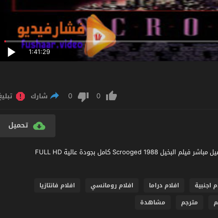
1:41:29
0
0
شارك
تبليغ
تحميل
مشاهدة فيلم Scrooged 1988 مترجم عربي اون لاين مشاهدة و تحميل مباشر فيلم البخيل Scrooged 1988 كامل بجودة عالية FULL HD
م اجنبية
افلام دراما
افلام رومانسي
افلام فانتازيا
م
مترجم
مشاهدة