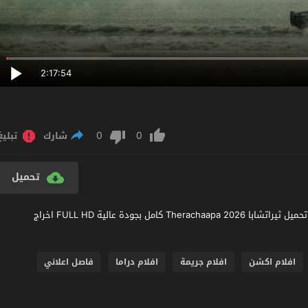
2:17:54
0
0
شارك
تبليغ
تحميل
مشاهدة فيلم Therachaapa 2026 مترجم عربي اون لاين مشاهدة وتحميل ثيراتشابا Therachaapa 2026 كامل بجودة عالية FULL HD اخراج
افلام اكشن
افلام جريمة
افلام دراما
فاصل اعلاني