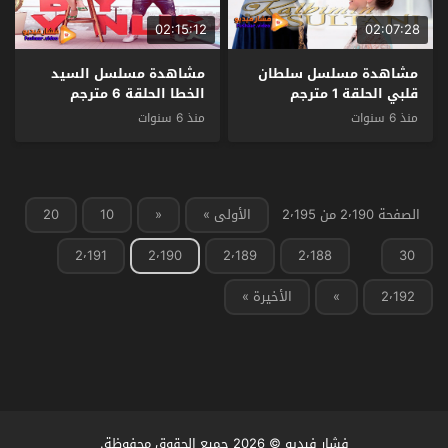
02:15:12
02:07:28
مشاهدة مسلسل سلطان
مشاهدة مسلسل السيد
قلبي الحلقة 1 مترجم
الخطا الحلقة 6 مترجم
منذ 6 سنوات
منذ 6 سنوات
الصفحة 2٬190 من 2٬195
الأولى »
«
10
20
2٬191
2٬190
2٬189
2٬188
30
2٬192
»
الأخيرة »
فشار فيديو
© 2026 جميع الحقوق محفوظة.