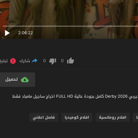
2:06:22
0
0
شارك
تبليغ
تحميل
مشاهدة فيلم Derby 2026 مترجم عربي اون لاين مشاهدة وتحميل ديربي Derby 2026 كامل بجودة عالية FULL HD اخراج ساجيل مامباد فقط
ا
افلام رومانسية
افلام كوميديا
فاصل اعلاني