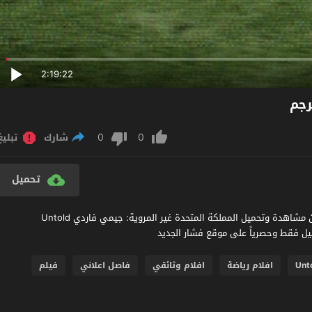
2:19:22
0
0
شارك
تبليغ
تحميل
مشاهدة فيلم Untold UK: Jamie Vardy 2026 مترجم عربي اون لاين مشاهدة وتحميل المملكة المتحدة غير المروية: جيمي فاردي Untold
Unt
افلام رياضة
افلام وثائقي
فاصل اعلاني
فيلم