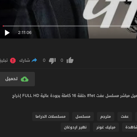
2:11:06
0
0
شارك
تبليغ
تحميل
مشاهدة مسلسل عفت الحلقة 16 مترجم عربي اون لاين مشاهدة وتحميل مباشر مسلسل عفت Iffet حلقة 16 كاملة بجودة عالية FULL HD إخراج
عفت
مترجم
مسلسل
مسلسلات الدراما
اهدة
ميليك غونر
نهير اردوغان